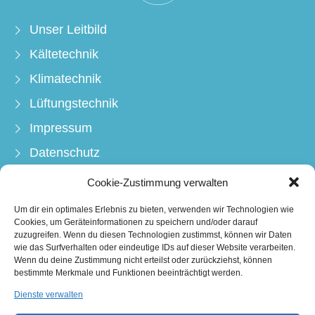
Unser Leitbild
Kältetechnik
Klimatechnik
Lüftungstechnik
Impressum
Datenschutz
AGB
Cookie-Zustimmung verwalten
Kälte - Klimatechnik Spörck GmbH
Um dir ein optimales Erlebnis zu bieten, verwenden wir Technologien wie
Cookies, um Geräteinformationen zu speichern und/oder darauf
zuzugreifen. Wenn du diesen Technologien zustimmst, können wir Daten
Alte Dorfstraße 24a
wie das Surfverhalten oder eindeutige IDs auf dieser Website verarbeiten.
35091 Cölbe
Wenn du deine Zustimmung nicht erteilst oder zurückziehst, können
bestimmte Merkmale und Funktionen beeinträchtigt werden.
06421 / 87 344 - 0
Dienste verwalten