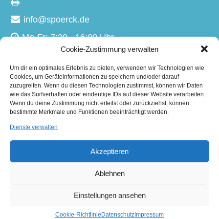
info@spoerck.de
Mo-Fr: 7:30 - 16:00 Uhr
Cookie-Zustimmung verwalten
Sa-So: Geschlossen
Um dir ein optimales Erlebnis zu bieten, verwenden wir Technologien wie
Cookies, um Geräteinformationen zu speichern und/oder darauf
zuzugreifen. Wenn du diesen Technologien zustimmst, können wir Daten
Kältetechnik
wie das Surfverhalten oder eindeutige IDs auf dieser Website verarbeiten.
Wärmetechnik
Wenn du deine Zustimmung nicht erteilst oder zurückziehst, können
Kälteanlagenbau
bestimmte Merkmale und Funktionen beeinträchtigt werden.
Dienste verwalten
Klimatechnik
Klimakassette
Akzeptieren
Heizung/Wärmepumpe
Belüftungstechnik
Ausbildung
Ablehnen
Einstellungen ansehen
Cookie-Richtlinie
Datenschutz
Impressum